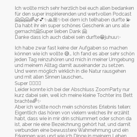
Ich wollte mich sehr herzlich bei euch allen bedanken
für den super inspirierenden und wertvollen Podcast
🤗🤗🤗🌈🌿💕✨🙏🏼✨bei dem ich teilhaben durfte 💫
Da habt ihr ein super schönes Geschenk an uns alle
gemacht🤗Super lieben Dank 🤗
Danke dass ich auch dabei sein durfte😁juhuu✨
Ich habe zwar fast keine der Aufgaben so machen
können wie ich wollte 😅… Ich fand es aber sehr schön
jeden Tag reinzuhören und mich in meiner Umgebung
und meinem Alltag damit auseinander zu setzen.
Und wenn möglich wirklich in die Natur rausgehen
und mit allen Sinnen lauschen…
Super 👌🏼🌿✨
Leider konnte ich bei der Abschluss ZoomParty nur
kurz dabei sein, weil ich meine kleine Tochter ins Bett
brachte🌈✨
Aber ich wollte noch mein schönstes Erlebnis teilen:
Eigentlich das hören von vielem welches ihr erzählt
habt, dass wie in mir drin schlummert oder schon da
ist, aber nie eine Bezeichnung gehört hat, und damit
verbunden eine bewusstere Wahrnehmung und ein
Erkennen was und wie ich Dinge in meinem Leben