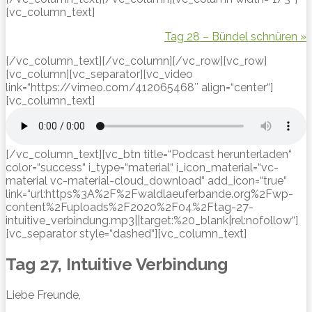
[vc_column_text]
Tag 28 – Bündel schnüren »
[/vc_column_text][/vc_column][/vc_row][vc_row]
[vc_column][vc_separator][vc_video
link=“https://vimeo.com/412065468″ align=“center“]
[vc_column_text]
[/vc_column_text][vc_btn title=“Podcast herunterladen“
color=“success“ i_type=“material“ i_icon_material=“vc-
material vc-material-cloud_download“ add_icon=“true“
link=“url:https%3A%2F%2Fwaldlaeuferbande.org%2Fwp-
content%2Fuploads%2F2020%2F04%2Ftag-27-
intuitive_verbindung.mp3||target:%20_blank|rel:nofollow“]
[vc_separator style=“dashed“][vc_column_text]
Tag 27, Intuitive Verbindung
Liebe Freunde,