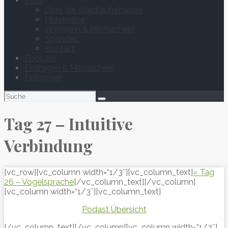
Infos
Über die Waldläuferbande
Hütekreise
Eintragen & Mitmachen!
Spenden
Kontakt
Podcast
Eintragen & Mitmachen!
Einloggen
Suchen
nach:
Tag 27 – Intuitive
Verbindung
[vc_row][vc_column width=“1/3″][vc_column_text]
« Tag
26 – Vogelsprache
[/vc_column_text][/vc_column]
[vc_column width=“1/3″][vc_column_text]
Podast Übersicht
[/vc_column_text][/vc_column][vc_column width=“1/3″]