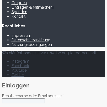
Gruppen
Eintragen & Mitmachen!
Spenden
Kontakt
Rechtliches
Impressum
Datenschutzerklärung
Nutzungsbedingungen
Waldläuferbande est. 2011. we belong to mother earth°
Instagram
Facebook
Youtube
Twitter
Einloggen
Benutzername oder Emailadresse
*