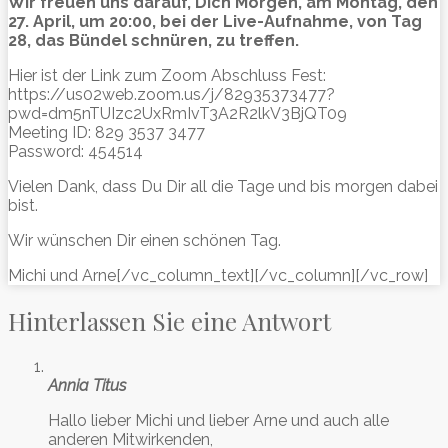
Wir freuen uns darauf, Dich Morgen, am Montag, den
27. April, um 20:00, bei der Live-Aufnahme, von Tag
28, das Bündel schnüren, zu treffen.
Hier ist der Link zum Zoom Abschluss Fest:
https://us02web.zoom.us/j/82935373477?
pwd=dm5nTUIzc2UxRmIvT3A2R2lkV3BjQT09
Meeting ID: 829 3537 3477
Password: 454514
Vielen Dank, dass Du Dir all die Tage und bis morgen dabei
bist.
Wir wünschen Dir einen schönen Tag.
Michi und Arne[/vc_column_text][/vc_column][/vc_row]
Hinterlassen Sie eine Antwort
Annia Titus
Hallo lieber Michi und lieber Arne und auch alle
anderen Mitwirkenden,